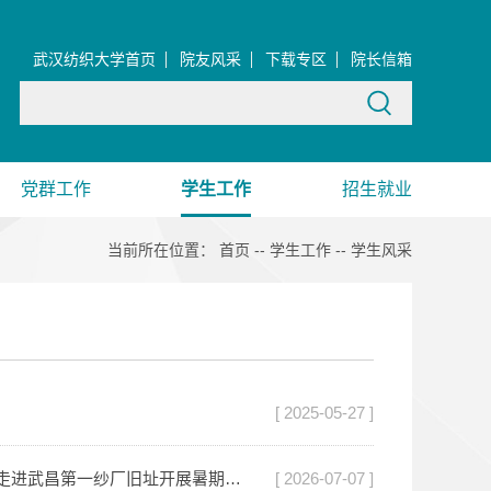
武汉纺织大学首页
院友风采
下载专区
院长信箱
党群工作
学生工作
招生就业
当前所在位置：
首页
--
学生工作
--
学生风采
[ 2025-05-27 ]
寻访百年纱厂文脉，织就纺织文化华章 —外国语学院“纺”华绝代实践团走进武昌第一纱厂旧址开展暑期实践
[ 2026-07-07 ]