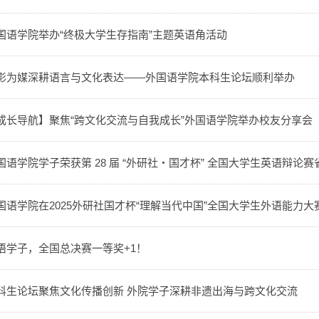
国语学院举办“终极大学生存指南”主题英语角活动
影为媒深耕语言与文化表达——外国语学院本科生论坛顺利举办
成长导航】聚焦“跨文化交流与自我成长”外国语学院举办校友分享会
国语学院学子荣获第 28 届 “外研社・国才杯” 全国大学生英语辩论
国语学院在2025外研社国才杯“理解当代中国”全国大学生外语能力大
语学子，全国总决赛一等奖+1！
科生论坛聚焦文化传播创新 外院学子深耕非遗出海与跨文化交流