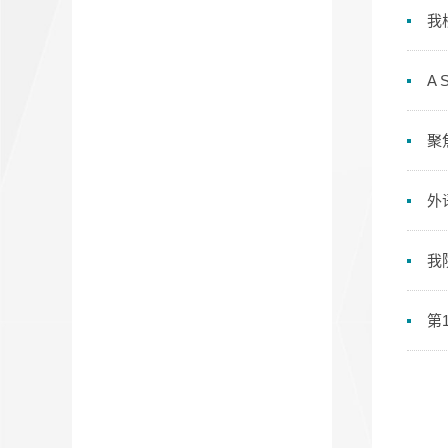
我
A S
聚
外
我
第